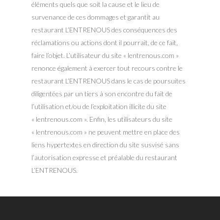
éléments quels que soit la cause et le lieu de
survenance de ces dommages et garantit au
restaurant L’ENTRENOUS des conséquences des
réclamations ou actions dont il pourrait, de ce fait,
faire l’objet. L’utilisateur du site « lentrenous.com »
renonce également à exercer tout recours contre le
restaurant L’ENTRENOUS dans le cas de poursuites
diligentées par un tiers à son encontre du fait de
l’utilisation et/ou de l’exploitation illicite du site
« lentrenous.com ». Enfin, les utilisateurs du site
« lentrenous.com » ne peuvent mettre en place des
liens hypertextes en direction du site susvisé sans
l’autorisation expresse et préalable du restaurant
L’ENTRENOUS.