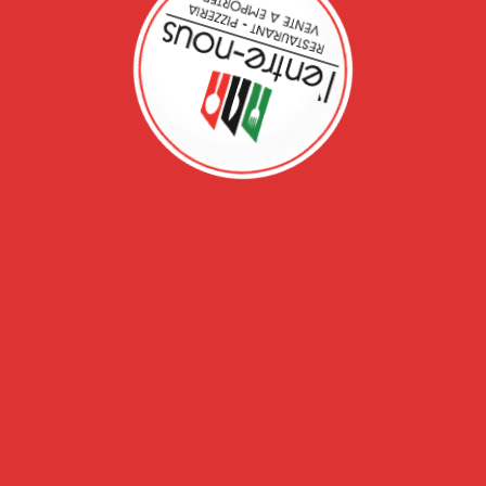
Réservation
5, allée Moulin Berger 69130 Ecully
rant
Réservez par téléphone :
04.74.72.51.10