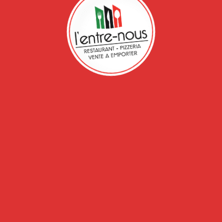
Réservation
5, allée Moulin Berger 69130 Ecully
rant
Réservez par téléphone :
04.74.72.51.10