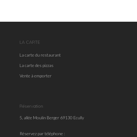
LA CARTE
La carte du restaurant
La carte des pizzas
Vente à emporter
Réservation
5, allée Moulin Berger 69130 Ecully
Réservez par téléphone :