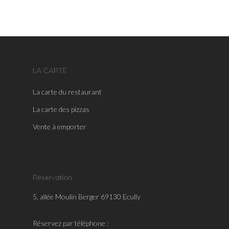
LA CARTE
La carte du restaurant
La carte des pizzas
Vente à emporter
Réservation
5, allée Moulin Berger 69130 Ecully
Réservez par téléphone :