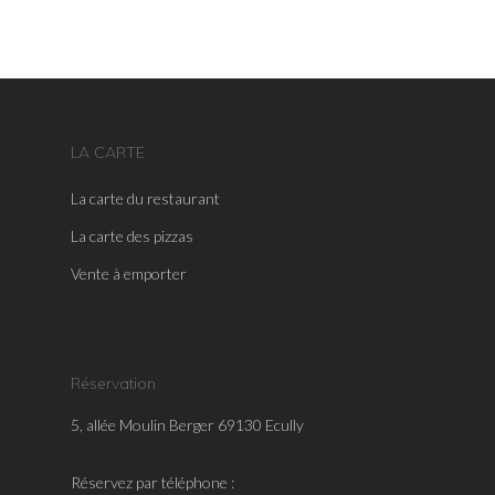
LA CARTE
La carte du restaurant
La carte des pizzas
Vente à emporter
Réservation
5, allée Moulin Berger 69130 Ecully
Réservez par téléphone :